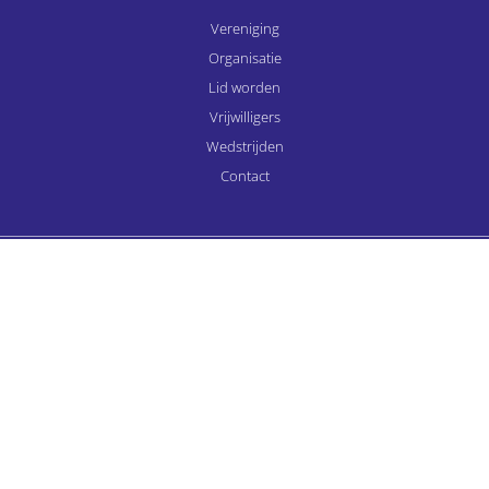
Vereniging
Organisatie
Lid worden
Vrijwilligers
Wedstrijden
Contact
Cookiebeleid
Privacyverklaring
Sitemap
© 2026 RKHAV atletiekvereniging