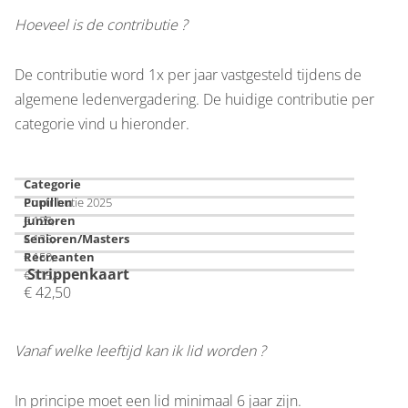
Hoeveel is de contributie ?
De contributie word 1x per jaar vastgesteld tijdens de
algemene ledenvergadering. De huidige contributie per
categorie vind u hieronder.
Categorie
Contributie 2025
Pupillen
€ 125,-
Junioren
€ 135,-
Senioren/Masters
€ 150,-
Recreanten
Strippenkaart
€ 115,-
€ 42,50
Vanaf welke leeftijd kan ik lid worden ?
In principe moet een lid minimaal 6 jaar zijn.