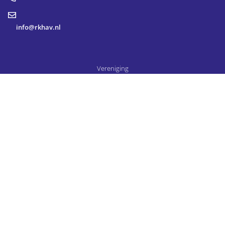
info@rkhav.nl
Vereniging
Organisatie
Lid worden
Vrijwilligers
Wedstrijden
Contact
Cookiebeleid
Privacyverklaring