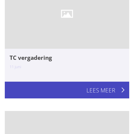
TC vergadering
11
juni
LEES MEER