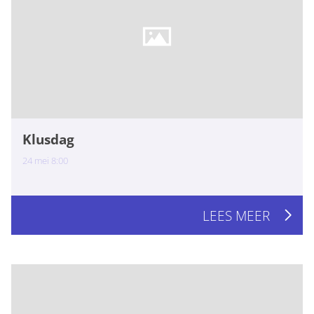
Klusdag
24
mei
8:00
LEES MEER