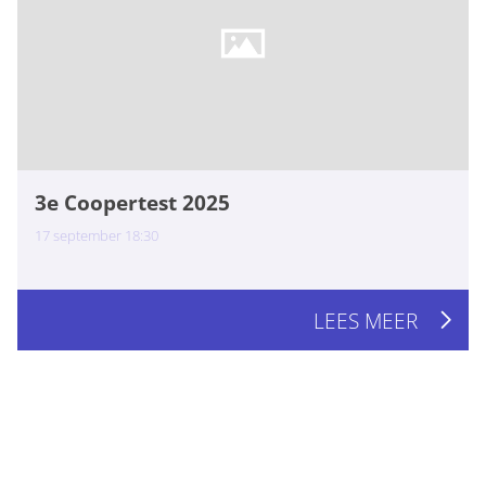
3e Coopertest 2025
17
september
18:30
LEES MEER